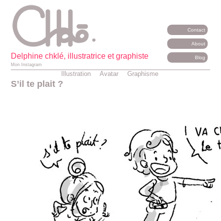
Panneau de gestion des cookies
Contact
About
Delphine chklé, illustratrice et graphiste
Blog
Mon Instagram
Illustration
Avatar
Graphisme
S’il te plait ?