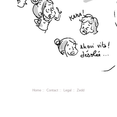
Home
::
Contact
::
Legal
::
Zedd