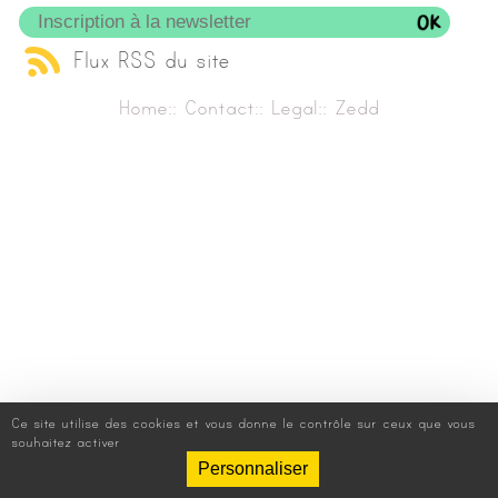
Flux RSS du site
Home
::
Contact
::
Legal
::
Zedd
Ce site utilise des cookies et vous donne le contrôle sur ceux que vous
souhaitez activer
Personnaliser